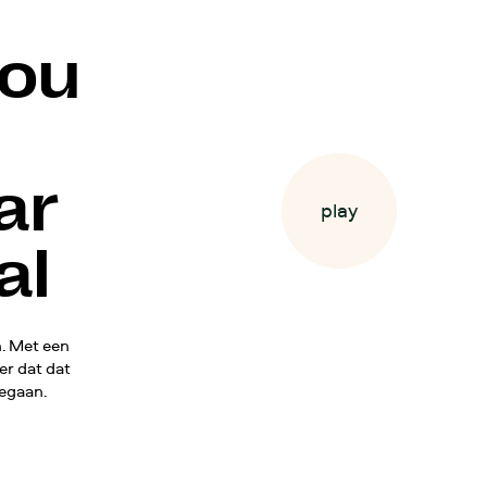
jou
ar
play
play
al
n. Met een
Nance
Joyce
er dat dat
gegaan.