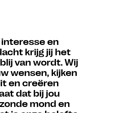
Whats
Start
 interesse en
cht krijg jij het
blij van wordt. Wij
uw wensen, kijken
it en creëren
at dat bij jou
gezonde mond en