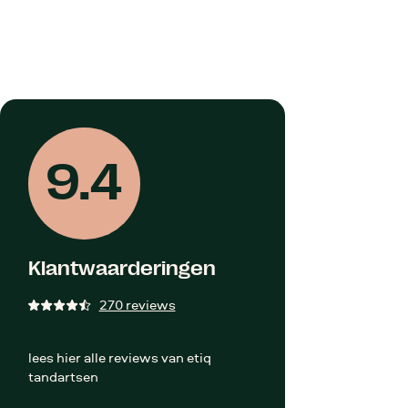
app Huizen
Whatsapp Amsterdam
 gesprek
Start gesprek
9.4
Klantwaarderingen
270 reviews
lees hier alle reviews van etiq
tandartsen