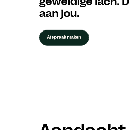
geweldige lach. D
aan jou.
Afspraak maken
Afspraak maken