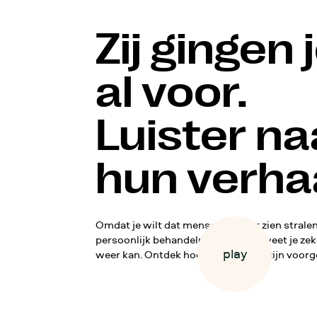
Zij gingen 
al voor.
Luister na
hun verha
Omdat je wilt dat mensen je weer zien strale
persoonlijk behandelplan van etiq weet je zek
play
play
weer kan. Ontdek hoe anderen je al zijn voor