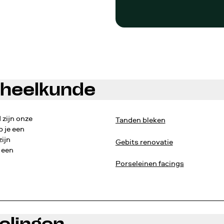
dheelkunde
zijn onze
Tanden bleken
b je een
zijn
Gebits renovatie
 een
Porseleinen facings