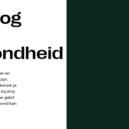
oog
ndheid
er en
zijn,
bereik je
 bij etiq
uw gebit
ezond kan