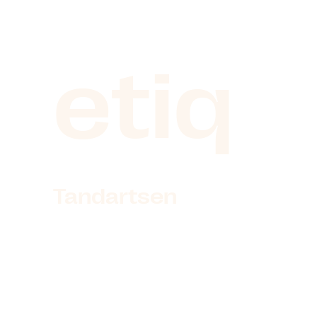
Behande
etiq
Tandartsen