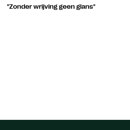
"Zonder wrijving geen glans"
Locaties
Huizen
Amsterdam
Klantervaringen
Reviews
Testimonials