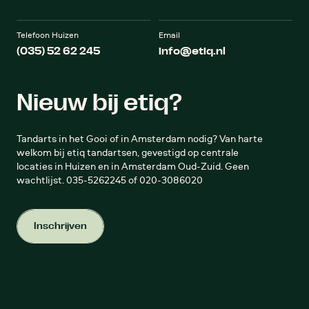
Telefoon Huizen
Email
(035) 52 62 245
info@etiq.nl
Contact
Nieuw bij etiq?
Tandarts in het Gooi of in Amsterdam nodig? Van harte
Plan hier jouw gratis video
welkom bij etiq tandartsen, gevestigd op centrale
intake
locaties in Huizen en in Amsterdam Oud-Zuid. Geen
wachtlijst. 035-5262245 of 020-3086020
Direct contact met een esthetisch
tandarts
Duurt slechts 15 minuten
Inschrijven
Inschrijven
Uitsluitend voor esthetische
behandelingen Plan een kosteloos
esthetische consult
Plan een gratis video intake
Plan een gratis video intake