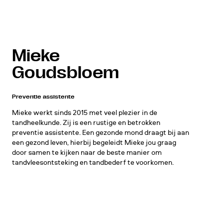
Mieke
Goudsbloem
NL
EN
Behandelingen
Preventie assistente
Mieke werkt sinds 2015 met veel plezier in de
tandheelkunde. Zij is een rustige en betrokken
Algemene tandheelkunde
preventie assistente. Een gezonde mond draagt bij aan
een gezond leven, hierbij begeleidt Mieke jou graag
Vullingen van composiet
door samen te kijken naar de beste manier om
Esthetische tandheelkunde
tandvleesontsteking en tandbederf te voorkomen.
Behandelingen met porselein
Tanden bleken
Specialistische tandheelkunde
Implantaten
Digital smile design
Volledige gebitsrenovatie
Wortelkanaal behandelingen
Mondhygiëne en preventie